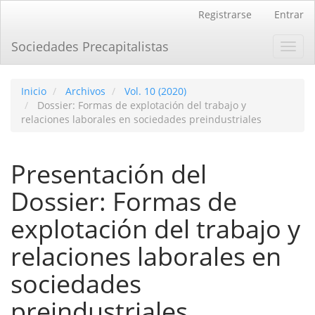
Navegación
Registrarse
Entrar
principal
Contenido
Sociedades Precapitalistas
Toggl
principal
navig
Barra
lateral
Inicio
Archivos
Vol. 10 (2020)
Dossier: Formas de explotación del trabajo y
relaciones laborales en sociedades preindustriales
Presentación del
Dossier: Formas de
explotación del trabajo y
relaciones laborales en
sociedades
preindustriales