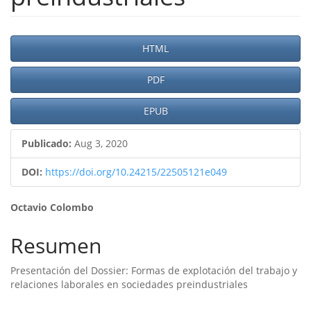
Barra
HTML
lateral
PDF
del
artículo
EPUB
Publicado:
Aug 3, 2020
DOI:
https://doi.org/10.24215/22505121e049
Contenido
Octavio Colombo
principal
Resumen
del
Presentación del Dossier: Formas de explotación del trabajo y
artículo
relaciones laborales en sociedades preindustriales
Descargas