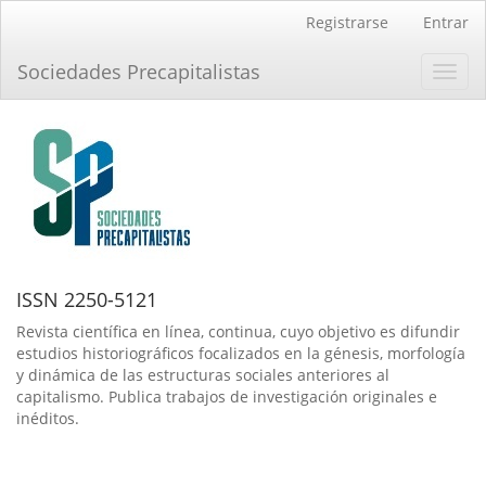
Navegación
Registrarse
Entrar
principal
Contenido
Sociedades Precapitalistas
Toggl
principal
navig
Barra
lateral
ISSN 2250-5121
Revista científica en línea, continua, cuyo objetivo es difundir
estudios historiográficos focalizados en la génesis, morfología
y dinámica de las estructuras sociales anteriores al
capitalismo. Publica trabajos de investigación originales e
inéditos.