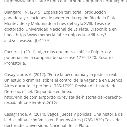
http://www.libros.fahce.unlp.edu.ar/index.php/libros/catalog/b
Biangardi, N. (2015). Expansión territorial, producción
ganadera y relaciones de poder en la región Río de la Plata.
Montevideo y Maldonado a fines del siglo XVIII. Tesis de
doctorado, Universidad Nacional de La Plata. Disponible en
línea: http://www.memoria.fahce.unlp.edu.ar/library?
a=d&c=tesis&d=Jte1179
Carrera, J. (2011). Algo más que mercachifles: Pulperos y
pulperías en la campaña bonaerense 1770-1820. Rosario:
Prohistoria.
Casagrande, A. (2012). “Entre la oeconomía y la justicia real.
Un estudio criminal sobre el control de la vagancia en Buenos
Aires durante el período 1785-1795”. Revista de Historia del
Derecho, n° 44. Disponible en línea:
http://inhide.com.ar/portfolio/revista-de-historia-del-derecho-
no-44-julio-diciembre-2012/
Casagrande, A. (2014). Vagos, jueces y policías. Una historia de
la disciplina económica en Buenos Aires (1785-1829).Tesis de
doctorado, Universidad Nacional de La Plata.