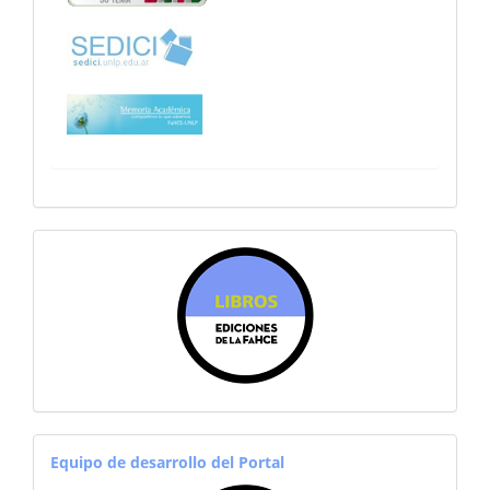
sitiosfahce
equiporevistas
Equipo de desarrollo del Portal