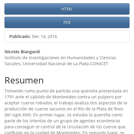
Barra
HTML
lateral
PDF
del
artículo
Publicado:
Dec 14, 2016
Contenido
Nicolás Biangardi
Instituto de Investigaciones en Humanidades y Ciencias
principal
Sociales, Universidad Nacional de La Plata-CONICET
del
Resumen
artículo
Tomando como punto de partida una querella presentada en
1791 ante el cabildo de Montevideo contra un pulpero por
aceptar cueros robados, el trabajo analiza dos aspectos de la
producción de cueros vacunos en el Rí­o de la Plata de fines
del siglo XVIII. En primer lugar, se estudia la querella como
parte de los intentos de un grupo de agentes económicos
para conseguir el control de la circulación de los cueros que
confluí­an en la ciudad de Montevideo. En segundo lugar, se