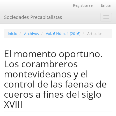
Navegación
Registrarse
Entrar
principal
Contenido
Sociedades Precapitalistas
Toggl
principal
navig
Barra
lateral
Inicio
Archivos
Vol. 6 Núm. 1 (2016)
Artículos
El momento oportuno.
Los corambreros
montevideanos y el
control de las faenas de
cueros a fines del siglo
XVIII