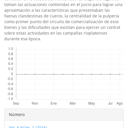
toman las actuaciones contenidas en el juicio para lograr una
aproximación a las caracterí­sticas que presentaban las
faenas clandestinas de cueros, la centralidad de la pulperí­a
como primer punto del circuito de comercialización de esos
bienes y las dificultades que existí­an para ejercer un control
sobre estas actividades en las campañas rioplatenses
durante esa época.
Descargas
Detalles
Número
del
Vol. 6 Núm. 1 (2016)