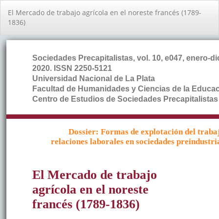
Volver
El Mercado de trabajo agrí­cola en el noreste francés (1789-
a
1836)
los
detalles
del
artículo