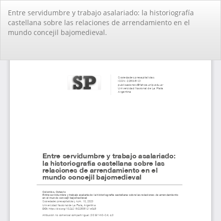
Volver
Entre servidumbre y trabajo asalariado: la historiografí­a
a
castellana sobre las relaciones de arrendamiento en el
los
mundo concejil bajomedieval.
detalles
del
artículo
De
De
PD